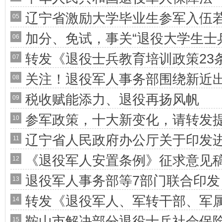
辽宁省激励大学毕业生参军入伍
05
加分、免试，事关“退役大学生士兵
06
转发《退役士兵教育培训政策23
07
来了
关注！退役军人事务部围绕新近
08
税收赋能添力、退役再扬风帆
09
参军政策，十大新变化，请转发
10
辽宁省人民政府办公厅关于印发
11
《退役军人安置条例》征求意见
12
和个体工商户纾困帮扶力度的政
退役军人事务部等7部门联合印发
13
转发《退役军人、军转干部、军
14
作的指导意见》（附政策解读）
鞍山市解决部分退役士兵社会保
15